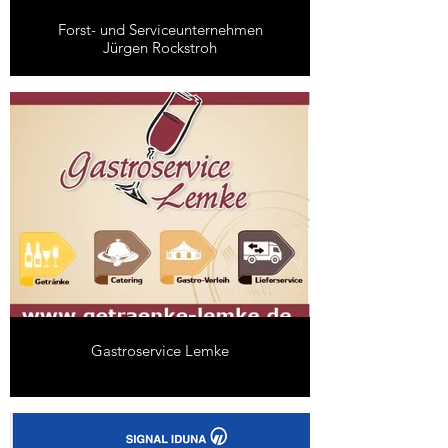
Forst- und Serviceunternehmen
Jürgen Rockstroh
Gastroservice Lemke