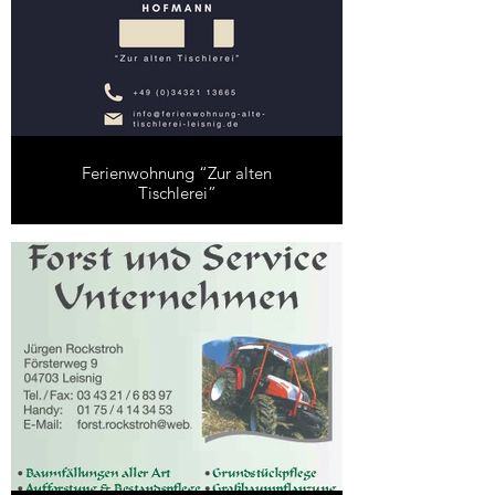
Ferienwohnung “Zur alten
Tischlerei”